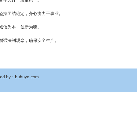
、百年大计，质量第一。
、坚持团结稳定，齐心协力干事业。
、诚信为本，创新为魂。
、增强法制观念，确保安全生产。
ed by
：
buhuyo.com